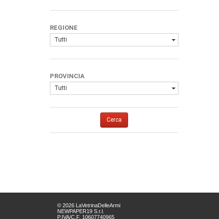
REGIONE
Tutti
PROVINCIA
Tutti
Cerca
© 2026 LaVetrinaDelleArmi
NEWPAPER19 S.r.l.
P.IVA/C.F. 10607740965