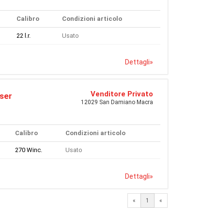
Calibro
Condizioni articolo
22 l.r.
Usato
Dettagli
»
Venditore Privato
ser
12029 San Damiano Macra
Calibro
Condizioni articolo
270 Winc.
Usato
Dettagli
»
«
1
«