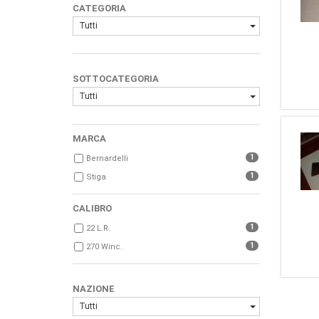
CATEGORIA
Tutti
SOTTOCATEGORIA
Tutti
MARCA
1
Bernardelli
1
Stiga
CALIBRO
1
22 L.r.
1
270 Winc.
NAZIONE
Tutti