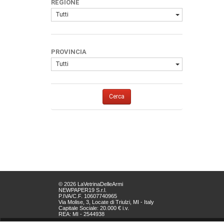
REGIONE
Tutti
PROVINCIA
Tutti
Cerca
© 2026 LaVetrinaDelleArmi
NEWPAPER19 S.r.l.
P.IVA/C.F. 10607740965
Via Molise, 3, Locate di Triulzi, MI - Italy
Capitale Sociale: 20.000 € i.v.
REA: MI - 2544938