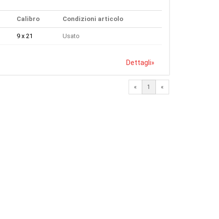
Calibro
Condizioni articolo
9 x 21
Usato
Dettagli
»
«
1
«