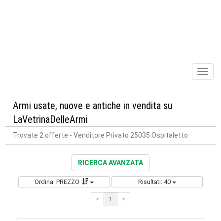
Toggl
naviga
Armi usate, nuove e antiche in vendita su
LaVetrinaDelleArmi
Trovate 2 offerte
- Venditore Privato 25035 Ospitaletto
RICERCA AVANZATA
Ordina: PREZZO
Risultati: 40
«
1
«