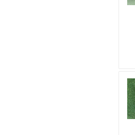
1
Belleri
1
Waffenfabrik Bern
1
Eibar
1
Gitti
1
Sphinx
1
Iver Johnson
1
Nightforce
1
IGI Domino
1
FN Herstal
1
Martiini
1
Tisas
1
Truglo
1
SMITH&amp;WESSON
1
Beretta Armi
1
HECKLER&amp;KOCK
1
BERTHIER
1
VARIE