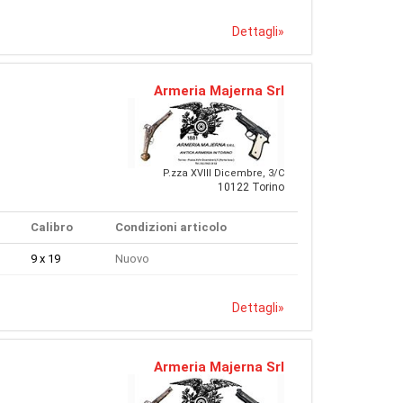
Dettagli
»
Armeria Majerna Srl
P.zza XVIII Dicembre, 3/C
10122 Torino
Calibro
Condizioni articolo
9 x 19
Nuovo
Dettagli
»
Armeria Majerna Srl