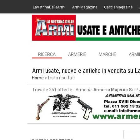
LaVetrinaDelleArmi
ArmiMagazine
CacciaMagazine
RICERCA
ARMERIE
MARCHE
ARMI
Armi usate, nuove e antiche in vendita su L
Home
Lista risultati
Trovate 251 offerte
- Armeria:
Armeria Majerna Srl
P.