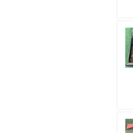
1
Savage
1
Sig
1
Springfield
1
Tikka
1
Vetterli
1
Weihrauch
1
Zoli
1
Valmet
1
Hatsan
1
Bodeo
1
Chiappa
1
Swarovski
1
Manurhin
1
Simonov
1
Solingen
1
Di Maggio
1
Harrington & Richardson