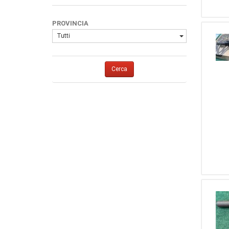
2
6,35
3
Parker Hale
2
30-30 Win.
2
Baikal
PROVINCIA
2
44 Mag.
2
BSA
Tutti
2
7,65
2
DWM
1
20
2
Hammerli
1
5,56 NATO
Cerca
2
Husqvarna
1
270 Winc.
2
Kimber
1
44 Rem. Magum
2
Marlin
1
9,3 X 62
2
Mas
1
243
2
Tanfoglio
1
5,5 Aria Compressa
2
Uberti
1
375 H&H
2
Webley & Scott
1
7 X 64
2
Norinco
1
7,62x39
2
Sig Sauer
1
45-70 Gov.
2
Tettoni
1
9 X 18
2
Bushmaster
1
7,65 Para (30 Luger)
2
DPMS
1
16