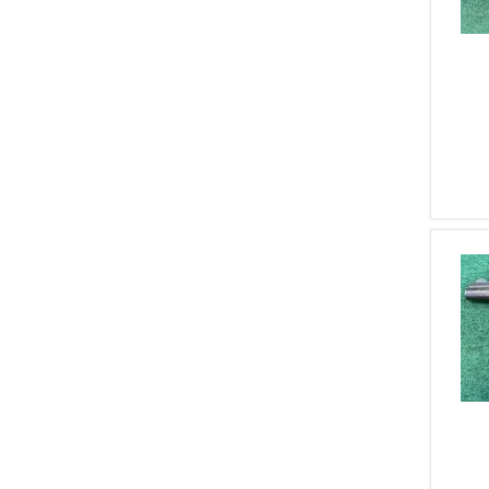
2
Walther Zella Mehlis
1
7 Mm Rem Mag
2
Heckler & Kock
1
7,65 Browning
2
MOSIN NAGANT
1
303 British
2
WAFFENFABRICK BERN
2
CZ BRNO
1
Astra
1
Benelli
1
Burris
1
Carcano
1
Dumoulin
1
Eddystone
1
Browning (FN)
1
Franchi
1
Heckler & Koch
1
High Standard
1
Lebeau Courally
1
Mab
1
North American Arms