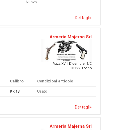
Nuovo
Dettagli
»
Armeria Majerna Srl
P.zza XVIII Dicembre, 3/C
10122 Torino
Calibro
Condizioni articolo
9 x 18
Usato
Dettagli
»
Armeria Majerna Srl