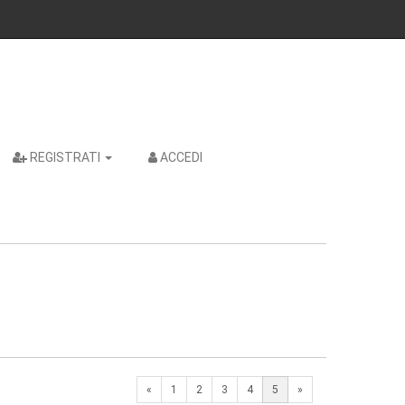
REGISTRATI
ACCEDI
Previous
Next
«
1
2
3
4
5
»