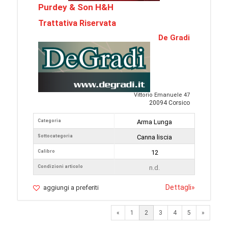
Purdey & Son H&H
Trattativa Riservata
De Gradi
Vittorio Emanuele 47
20094 Corsico
Categoria
Arma Lunga
Sottocategoria
Canna liscia
Calibro
12
Condizioni articolo
n.d.
Dettagli
»
aggiungi a preferiti
Previous
Next
«
1
2
3
4
5
»