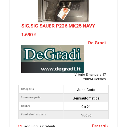
SIG,SIG SAUER P226 MK25 NAVY
1.690 €
De Gradi
Vittorio Emanuele 47
20094 Corsico
Categoria
Arma Corta
Sottocategoria
Semiautomatica
Calibro
9 x 21
Condizioni articolo
Nuovo
Dettagli
»
aggiungi a preferiti