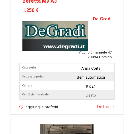
Beretta M9 A3
1.250 €
De Gradi
Vittorio Emanuele 47
20094 Corsico
Categoria
Arma Corta
Sottocategoria
Semiautomatica
Calibro
9 x 21
Condizioni articolo
Usato
Dettagli
»
aggiungi a preferiti