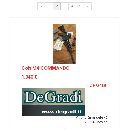
Previous
Next
«
1
2
3
4
5
»
Colt M4 COMMANDO
1.840 €
De Gradi
Vittorio Emanuele 47
20094 Corsico