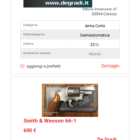
Vittorio Emanuele 47
20094 Corsico
Categoria
Arma Corta
Sottocategoria
Semiautomatica
Calibro
22 l.r.
Condizioni articolo
Nuovo
Dettagli
»
aggiungi a preferiti
Smith & Wesson 66-1
690 €
De Gradi