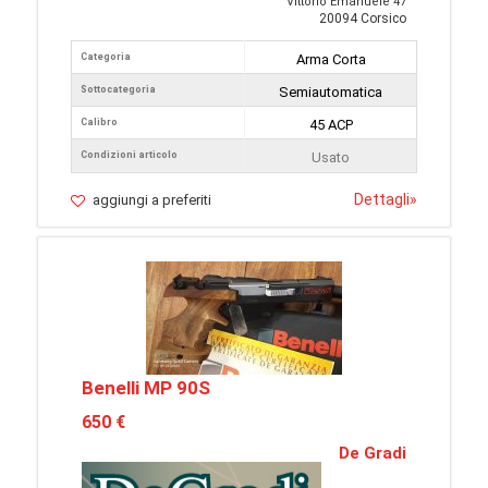
Vittorio Emanuele 47
20094 Corsico
Categoria
Arma Corta
Sottocategoria
Semiautomatica
Calibro
45 ACP
Condizioni articolo
Usato
Dettagli
»
aggiungi a preferiti
Benelli MP 90S
650 €
De Gradi