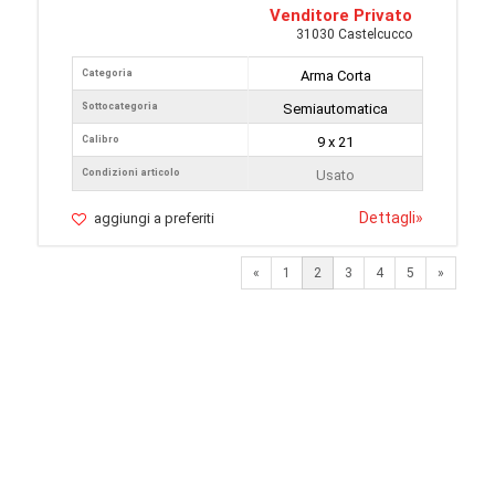
Venditore Privato
31030 Castelcucco
Categoria
Arma Corta
Sottocategoria
Semiautomatica
Calibro
9 x 21
Condizioni articolo
Usato
Dettagli
»
aggiungi a preferiti
Previous
Next
«
1
2
3
4
5
»