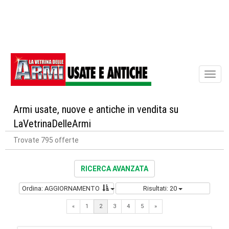
Toggl
naviga
Armi usate, nuove e antiche in vendita su
LaVetrinaDelleArmi
Trovate 795 offerte
RICERCA AVANZATA
Ordina: AGGIORNAMENTO
Risultati: 20
Previous
Next
«
1
2
3
4
5
»