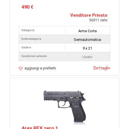
490 €
Venditore Privato
56011 calci
Categoria
Arma Corta
Sottocategoria
Semiautomatica
Calibro
9 x 21
Condizioni articolo
Usato
Dettagli
»
aggiungi a preferiti
Arex REX zero 1