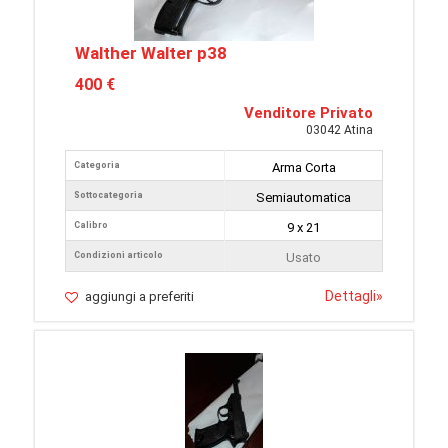
Walther Walter p38
400 €
Venditore Privato
03042 Atina
Categoria
Arma Corta
Sottocategoria
Semiautomatica
Calibro
9 x 21
Condizioni articolo
Usato
Dettagli
»
aggiungi a preferiti