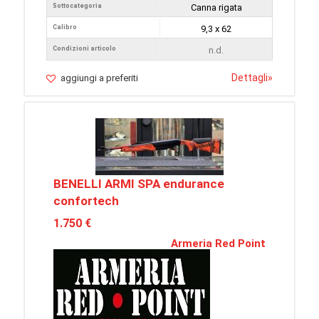
Sottocategoria
Canna rigata
Calibro
9,3 x 62
Condizioni articolo
n.d.
Dettagli
»
aggiungi a preferiti
BENELLI ARMI SPA endurance
confortech
1.750 €
Armeria Red Point