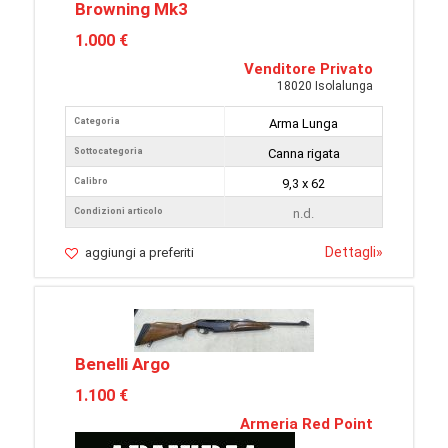
Browning Mk3
1.000 €
Venditore Privato
18020 Isolalunga
Categoria
Arma Lunga
Sottocategoria
Canna rigata
Calibro
9,3 x 62
Condizioni articolo
n.d.
Dettagli
»
aggiungi a preferiti
Benelli Argo
1.100 €
Armeria Red Point