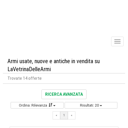
Toggl
naviga
Armi usate, nuove e antiche in vendita su
LaVetrinaDelleArmi
Trovate 14 offerte
RICERCA AVANZATA
Ordina: Rilevanza
Risultati: 20
«
1
«