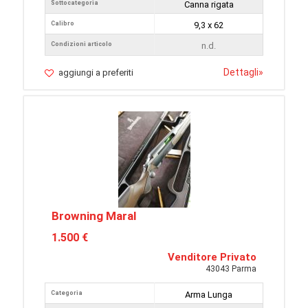
Sottocategoria
Canna rigata
Calibro
9,3 x 62
Condizioni articolo
n.d.
Dettagli
»
aggiungi a preferiti
Browning Maral
1.500 €
Venditore Privato
43043 Parma
Categoria
Arma Lunga