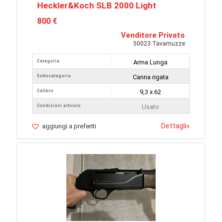
Heckler&Koch SLB 2000 Light
800 €
Venditore Privato
50023 Tavarnuzze
Categoria
Arma Lunga
Sottocategoria
Canna rigata
Calibro
9,3 x 62
Condizioni articolo
Usato
Dettagli
»
aggiungi a preferiti