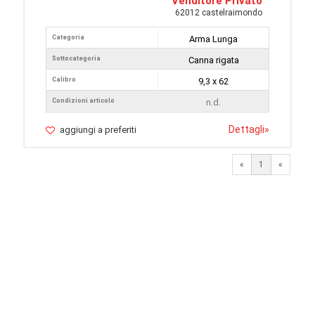
Venditore Privato
62012 castelraimondo
Categoria
Arma Lunga
Sottocategoria
Canna rigata
Calibro
9,3 x 62
Condizioni articolo
n.d.
Dettagli
»
aggiungi a preferiti
«
1
«