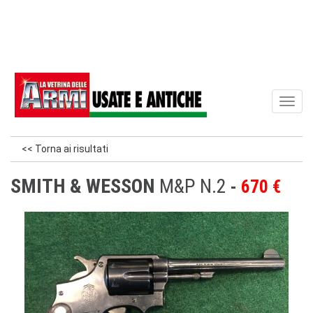
Toggl
naviga
<< Torna ai risultati
SMITH & WESSON
M&P N.2
670 €