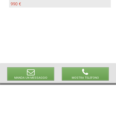
990 €
MANDA UN MESSAGGIO
MOSTRA TELEFONO
© 2026 LaVetrinaDelleArmi
NEWPAPER19 S.r.l.
P.IVA/C.F. 10607740965
Via Molise, 3, Locate di Triulzi, MI - Italy
Capitale Sociale: 20.000 € i.v.
REA: MI - 2544938
Servizio Clienti:
clienti@newpaper19.it