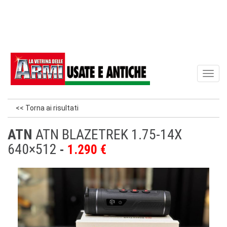
Toggl
naviga
<< Torna ai risultati
ATN
ATN BLAZETREK 1.75-14X
640×512
1.290 €