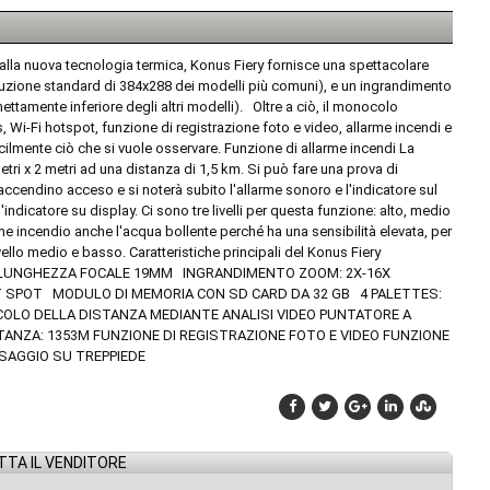
 alla nuova tecnologia termica, Konus Fiery fornisce una spettacolare
oluzione standard di 384x288 dei modelli più comuni), e un ingrandimento
ttamente inferiore degli altri modelli). Oltre a ciò, il monocolo
s, Wi-Fi hotspot, funzione di registrazione foto e video, allarme incendi e
cilmente ciò che si vuole osservare. Funzione di allarme incendi La
etri x 2 metri ad una distanza di 1,5 km. Si può fare una prova di
cendino acceso e si noterà subito l'allarme sonoro e l'indicatore sul
'indicatore su display. Ci sono tre livelli per questa funzione: alto, medio
me incendio anche l'acqua bollente perché ha una sensibilità elevata, per
 livello medio e basso. Caratteristiche principali del Konus Fiery
Á LUNGHEZZA FOCALE 19MM INGRANDIMENTO ZOOM: 2X-16X
HOT SPOT MODULO DI MEMORIA CON SD CARD DA 32 GB 4 PALETTES:
LO DELLA DISTANZA MEDIANTE ANALISI VIDEO PUNTATORE A
NZA: 1353M FUNZIONE DI REGISTRAZIONE FOTO E VIDEO FUNZIONE
SSAGGIO SU TREPPIEDE
TA IL VENDITORE