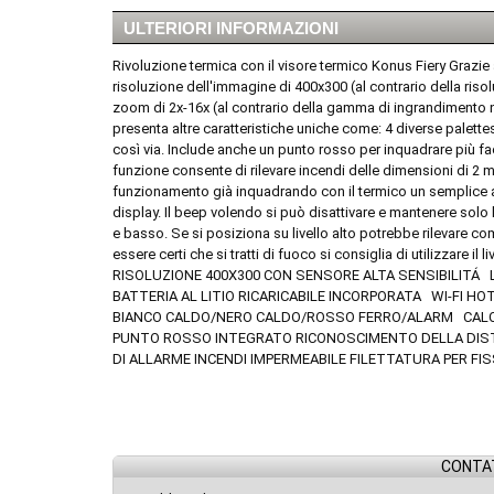
ULTERIORI INFORMAZIONI
Rivoluzione termica con il visore termico Konus Fiery Grazie
risoluzione dell'immagine di 400x300 (al contrario della ris
zoom di 2x-16x (al contrario della gamma di ingrandimento ne
presenta altre caratteristiche uniche come: 4 diverse palette
così via. Include anche un punto rosso per inquadrare più fa
funzione consente di rilevare incendi delle dimensioni di 2 m
funzionamento già inquadrando con il termico un semplice ac
display. Il beep volendo si può disattivare e mantenere solo l
e basso. Se si posiziona su livello alto potrebbe rilevare co
essere certi che si tratti di fuoco si consiglia di utilizzare il
RISOLUZIONE 400X300 CON SENSORE ALTA SENSIBILIT
BATTERIA AL LITIO RICARICABILE INCORPORATA WI-FI 
BIANCO CALDO/NERO CALDO/ROSSO FERRO/ALARM CALCO
PUNTO ROSSO INTEGRATO RICONOSCIMENTO DELLA DISTA
DI ALLARME INCENDI IMPERMEABILE FILETTATURA PER FI
CONTAT