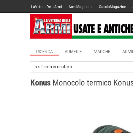
LaVetrinaDelleArmi
ArmiMagazine
CacciaMagazine
RICERCA
ARMERIE
MARCHE
ARMI
<< Torna ai risultati
Konus
Monocolo termico Konus