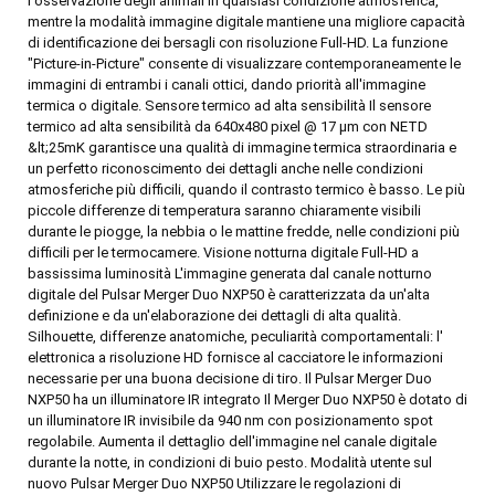
l'osservazione degli animali in qualsiasi condizione atmosferica,
mentre la modalità immagine digitale mantiene una migliore capacità
di identificazione dei bersagli con risoluzione Full-HD. La funzione
"Picture-in-Picture" consente di visualizzare contemporaneamente le
immagini di entrambi i canali ottici, dando priorità all'immagine
termica o digitale. Sensore termico ad alta sensibilità Il sensore
termico ad alta sensibilità da 640x480 pixel @ 17 µm con NETD
&lt;25mK garantisce una qualità di immagine termica straordinaria e
un perfetto riconoscimento dei dettagli anche nelle condizioni
atmosferiche più difficili, quando il contrasto termico è basso. Le più
piccole differenze di temperatura saranno chiaramente visibili
durante le piogge, la nebbia o le mattine fredde, nelle condizioni più
difficili per le termocamere. Visione notturna digitale Full-HD a
bassissima luminosità L'immagine generata dal canale notturno
digitale del Pulsar Merger Duo NXP50 è caratterizzata da un'alta
definizione e da un'elaborazione dei dettagli di alta qualità.
Silhouette, differenze anatomiche, peculiarità comportamentali: l'
elettronica a risoluzione HD fornisce al cacciatore le informazioni
necessarie per una buona decisione di tiro. Il Pulsar Merger Duo
NXP50 ha un illuminatore IR integrato Il Merger Duo NXP50 è dotato di
un illuminatore IR invisibile da 940 nm con posizionamento spot
regolabile. Aumenta il dettaglio dell'immagine nel canale digitale
durante la notte, in condizioni di buio pesto. Modalità utente sul
nuovo Pulsar Merger Duo NXP50 Utilizzare le regolazioni di