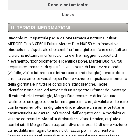
Condizioni articolo:
Nuovo
ULTERIORI INFORMAZIONI
Binocolo multispettrale per la visione termica e notturna Pulsar
MERGER Duo NXP50 Il Pulsar Merger Duo NXP50 è un innovativo
binocolo multispettrale che combina immagini termiche e digitali per
la visione notturna in un'unica unità e offre maggiori capacità di
rilevamento, riconoscimento e identificazione. Merger Duo NXP50
acquisisce immagini di qualità in vari spettri di lunghezza d'onda
(visibile, vicino infrarosso e infrarosso a onde lunghe), rendendolo
un'unità veramente versatile per l'osservazione in qualsiasi momento
della giornata e in tutte le condizioni atmosferiche. Facile
identificazione e individuazione di un soggetto Sfruttando i vantaggi
di entrambe le tecnologie, Merger Duo consente di individuare
facilmente un oggetto con le immagini termiche , di valutare il terreno
con la visione notturna digitale e di identificare chiaramente tutte le
caratteristiche e i dettagli più piccoli dell'oggetto con le modalità di
visione combinate. Modalità di visualizzazione termica, digitale e
combinata Il Merger Duo supporta diverse modalità di osservazione .
La modalità immagine termica è utilizzata per il rilevamento e