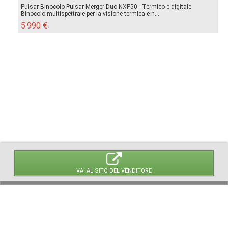
Pulsar Binocolo Pulsar Merger Duo NXP50 - Termico e digitale
Binocolo multispettrale per la visione termica e n...
5.990 €
VAI AL SITO DEL VENDITORE
© 2026 LaVetrinaDelleArmi
NEWPAPER19 S.r.l.
P.IVA/C.F. 10607740965
Via Molise, 3, Locate di Triulzi, MI - Italy
Capitale Sociale: 20.000 € i.v.