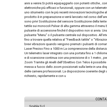
anni a venire.Si potrà equipaggiarlo con potenti ottiche , co
elettroniche più efficaci e funzionali, oppure con un telemet
uno strumento con le più recenti innovazioni tecnologiche a
prodotto è in preparazione e verrà lanciato nel corso dell’an
sono privi Sostituzione del sensore Sostituzione della lente 
tattile sui monocoli Pulsar di alta gamma attraverso il men
pulsante di accensione finché il dispositivo non si avvia. 
pulsante "Menu" o il pulsante centrale sul dispositivo. All'int
fino a trovare quella relativa al "Feedback tattile" o "Vibrazi
brevi vibrazioni quando vengono premuti i pulsanti di comand
Laser Preciso Fino a 1000 m La comprensione della distanza 
Un telemetro laser integrato con una portata fino a 1 chilom
e di scansione continua con una precisione di ± 1 metro , per
Zoom Tramite gli Anelli dell’Obiettivo Con Telos è possibile 
messa a fuoco dello zoom posizionati sulla lente in una dispo
delle camere professionali. La disposizione coerente degli 
richiesto, rapidamente e con u
CONTAT
Scubla S.r.l.