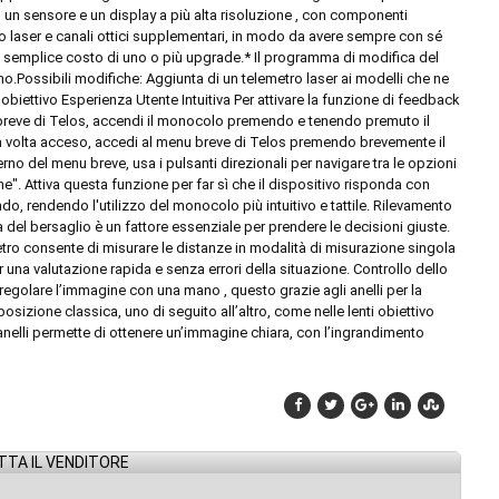
n un sensore e un display a più alta risoluzione , con componenti
ro laser e canali ottici supplementari, in modo da avere sempre con sé
l semplice costo di uno o più upgrade.* Il programma di modifica del
no.Possibili modifiche: Aggiunta di un telemetro laser ai modelli che ne
obiettivo Esperienza Utente Intuitiva Per attivare la funzione di feedback
u breve di Telos, accendi il monocolo premendo e tenendo premuto il
Una volta acceso, accedi al menu breve di Telos premendo brevemente il
erno del menu breve, usa i pulsanti direzionali per navigare tra le opzioni
one". Attiva questa funzione per far sì che il dispositivo risponda con
o, rendendo l'utilizzo del monocolo più intuitivo e tattile. Rilevamento
del bersaglio è un fattore essenziale per prendere le decisioni giuste.
etro consente di misurare le distanze in modalità di misurazione singola
 una valutazione rapida e senza errori della situazione. Controllo dello
regolare l’immagine con una mano , questo grazie agli anelli per la
sizione classica, uno di seguito all’altro, come nelle lenti obiettivo
anelli permette di ottenere un’immagine chiara, con l’ingrandimento
TA IL VENDITORE