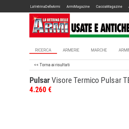
LaVetrinaDelleArmi
ArmiMagazine
CacciaMagazine
RICERCA
ARMERIE
MARCHE
ARMI
<< Torna ai risultati
Pulsar
Visore Termico Pulsar 
4.260 €