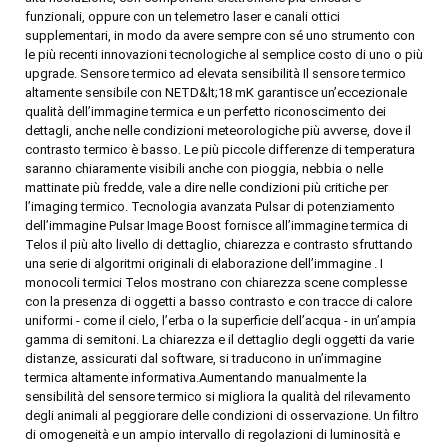
funzionali, oppure con un telemetro laser e canali ottici
supplementari, in modo da avere sempre con sé uno strumento con
le più recenti innovazioni tecnologiche al semplice costo di uno o più
upgrade. Sensore termico ad elevata sensibilità Il sensore termico
altamente sensibile con NETD&lt;18 mK garantisce un’eccezionale
qualità dell’immagine termica e un perfetto riconoscimento dei
dettagli, anche nelle condizioni meteorologiche più avverse, dove il
contrasto termico è basso. Le più piccole differenze di temperatura
saranno chiaramente visibili anche con pioggia, nebbia o nelle
mattinate più fredde, vale a dire nelle condizioni più critiche per
l’imaging termico. Tecnologia avanzata Pulsar di potenziamento
dell’immagine Pulsar Image Boost fornisce all’immagine termica di
Telos il più alto livello di dettaglio, chiarezza e contrasto sfruttando
una serie di algoritmi originali di elaborazione dell’immagine . I
monocoli termici Telos mostrano con chiarezza scene complesse
con la presenza di oggetti a basso contrasto e con tracce di calore
uniformi - come il cielo, l’erba o la superficie dell’acqua - in un’ampia
gamma di semitoni. La chiarezza e il dettaglio degli oggetti da varie
distanze, assicurati dal software, si traducono in un’immagine
termica altamente informativa.Aumentando manualmente la
sensibilità del sensore termico si migliora la qualità del rilevamento
degli animali al peggiorare delle condizioni di osservazione. Un filtro
di omogeneità e un ampio intervallo di regolazioni di luminosità e