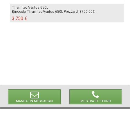
Thermtec Ventus 650L
Binocolo Thermtec Ventus 650L Prezzo di 3750,00€...
3.750 €
MANDA UN MESSAGGIO
MOSTRA TELEFONO
© 2026 LaVetrinaDelleArmi
NEWPAPER19 S.r.l.
P.IVA/C.F. 10607740965
Via Molise, 3, Locate di Triulzi, MI - Italy