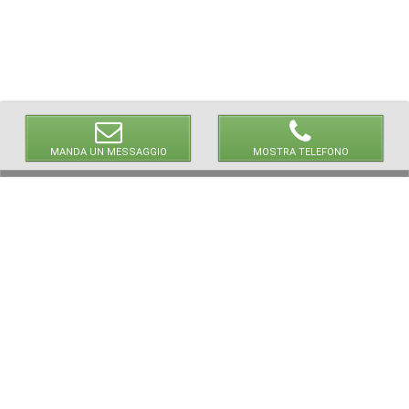
MANDA UN MESSAGGIO
MOSTRA TELEFONO
© 2026 LaVetrinaDelleArmi
NEWPAPER19 S.r.l.
P.IVA/C.F. 10607740965
Via Molise, 3, Locate di Triulzi, MI - Italy
Capitale Sociale: 20.000 € i.v.
REA: MI - 2544938
Servizio Clienti:
clienti@newpaper19.it
Tel Servizio Clienti:
+39 02 904 8111 - tasto 1