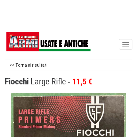
Toggl
naviga
<< Torna ai risultati
Fiocchi
Large Rifle
11,5 €