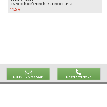
Fiocchi Large Rifle
Prezzo per la confezione da 150 inneschi. SPEDI...
11,5 €
MANDA UN MESSAGGIO
MOSTRA TELEFONO
© 2026 LaVetrinaDelleArmi
NEWPAPER19 S.r.l.
P.IVA/C.F. 10607740965
Via Molise, 3, Locate di Triulzi, MI - Italy
Capitale Sociale: 20.000 € i.v.
REA: MI - 2544938