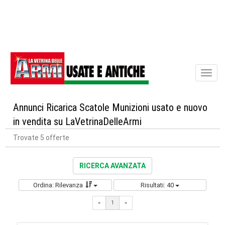
Toggl
naviga
Annunci Ricarica Scatole Munizioni usato e nuovo
in vendita su LaVetrinaDelleArmi
Trovate 5 offerte
RICERCA AVANZATA
Ordina: Rilevanza
Risultati: 40
«
1
«