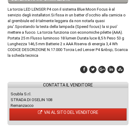
La torcia LED LENSER P4 con il sistema Blue Moon Focus è al
servizio degli installatori.Si fissa in un batter d'occhio alla camicia o
al grembiule ed è talmente leggera da non notarla quasi
piu'.Spostando la testa della lampada (Speed focus) la si puo'
mettere a fuoco. La torcia funziona con economiche pilette (AAA).
Portata 25 m Flusso luminoso 18 lumen Durata luce 8,5 h Peso 53 g
Lunghezza 146,5 mm Batterie 2 x AAA Riserva di energia 3,4 Wh
CODICE DESCRIZIONE N.17.000 Torcia Led Lenser P4 &nbsp; Scarica
la scheda tecnica
CONTATTA IL VENDITORE
Scubla S.r.l.
STRADA DI OSELIN 108
Remanzacco
VAI AL SITO DEL VENDITORE