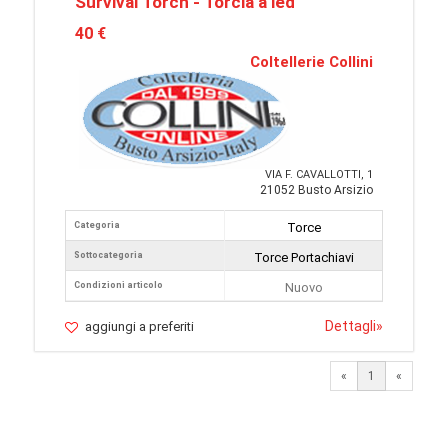
Survival Torch - Torcia a led
40 €
Coltellerie Collini
VIA F. CAVALLOTTI, 1
21052 Busto Arsizio
Categoria
Torce
Sottocategoria
Torce Portachiavi
Condizioni articolo
Nuovo
Dettagli
»
aggiungi a preferiti
«
1
«