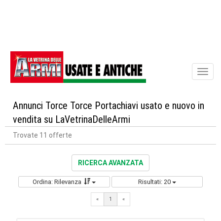
Toggl
naviga
Annunci Torce Torce Portachiavi usato e nuovo in
vendita su LaVetrinaDelleArmi
Trovate 11 offerte
RICERCA AVANZATA
Ordina: Rilevanza
Risultati: 20
«
1
«