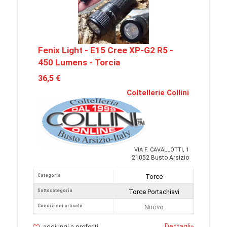
Fenix Light - E15 Cree XP-G2 R5 -
450 Lumens - Torcia
36,5 €
Coltellerie Collini
VIA F. CAVALLOTTI, 1
21052 Busto Arsizio
Categoria
Torce
Sottocategoria
Torce Portachiavi
Condizioni articolo
Nuovo
Dettagli
»
aggiungi a preferiti