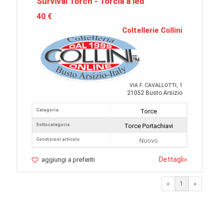
Survival Torch - Torcia a led
40 €
Coltellerie Collini
VIA F. CAVALLOTTI, 1
21052 Busto Arsizio
Categoria
Torce
Sottocategoria
Torce Portachiavi
Condizioni articolo
Nuovo
Dettagli
»
aggiungi a preferiti
«
1
«