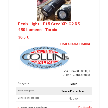
Fenix Light - E15 Cree XP-G2 R5 -
450 Lumens - Torcia
36,5 €
Coltellerie Collini
VIA F. CAVALLOTTI, 1
21052 Busto Arsizio
Categoria
Torce
Sottocategoria
Torce Portachiavi
Condizioni articolo
Nuovo
Dettagli
»
aggiungi a preferiti