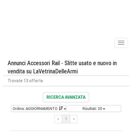
Toggl
naviga
Annunci Accessori Rail - Slitte usato e nuovo in
vendita su LaVetrinaDelleArmi
Trovate 13 offerte
RICERCA AVANZATA
Ordina: AGGIORNAMENTO
Risultati: 20
«
1
«