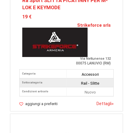
Ra Sport SLITTA PICATINNY PER M-
LOK E KEYMODE
19 €
Strikeforce srls
Via Nettunense 132
00075 LANUVIO (RM)
Categoria
Accessori
Sottocategoria
Rail - Slitte
Condizioni articolo
Nuovo
Dettagli
»
aggiungi a preferiti