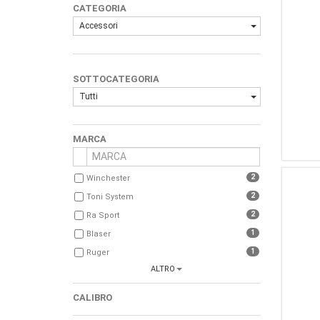
CATEGORIA
Accessori
SOTTOCATEGORIA
Tutti
MARCA
2
Winchester
2
Toni System
2
Ra Sport
1
Blaser
1
Ruger
ALTRO
1
Redolfi
1
Vortex
CALIBRO
1
Sightmark