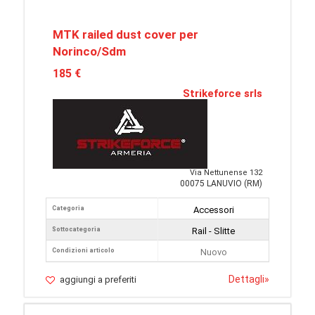
MTK railed dust cover per
Norinco/Sdm
185 €
Strikeforce srls
Via Nettunense 132
00075 LANUVIO (RM)
Categoria
Accessori
Sottocategoria
Rail - Slitte
Condizioni articolo
Nuovo
Dettagli
»
aggiungi a preferiti