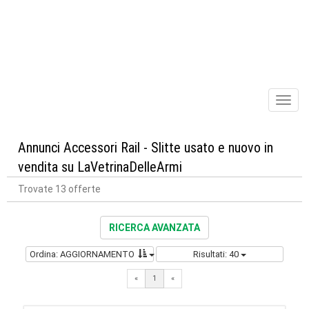
Toggl
naviga
Annunci Accessori Rail - Slitte usato e nuovo in
vendita su LaVetrinaDelleArmi
Trovate 13 offerte
RICERCA AVANZATA
Ordina: AGGIORNAMENTO
Risultati: 40
«
1
«