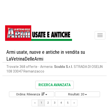
Toggl
naviga
Armi usate, nuove e antiche in vendita su
LaVetrinaDelleArmi
Trovate 368 offerte
- Armeria:
Scubla S.r.l.
STRADA DI OSELIN
108 33047 Remanzacco
RICERCA AVANZATA
Ordina: Rilevanza
Risultati: 20
Next
«
1
2
3
4
5
»