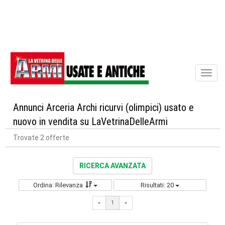
Toggl
naviga
Annunci Arceria Archi ricurvi (olimpici) usato e
nuovo in vendita su LaVetrinaDelleArmi
Trovate 2 offerte
RICERCA AVANZATA
Ordina: Rilevanza
Risultati: 20
«
1
«