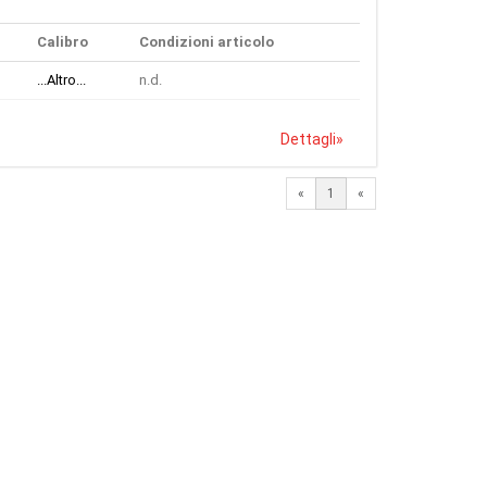
Calibro
Condizioni articolo
...Altro...
n.d.
Dettagli
»
«
1
«