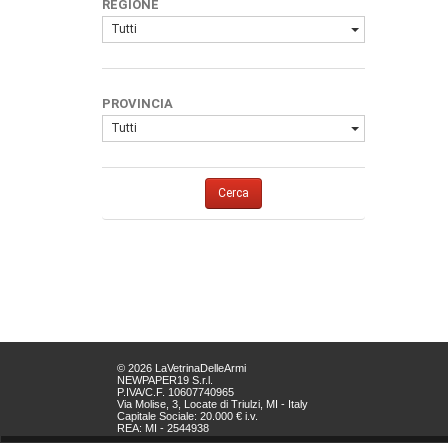
REGIONE
Tutti
PROVINCIA
Tutti
Cerca
© 2026 LaVetrinaDelleArmi
NEWPAPER19 S.r.l.
P.IVA/C.F. 10607740965
Via Molise, 3, Locate di Triulzi, MI - Italy
Capitale Sociale: 20.000 € i.v.
REA: MI - 2544938