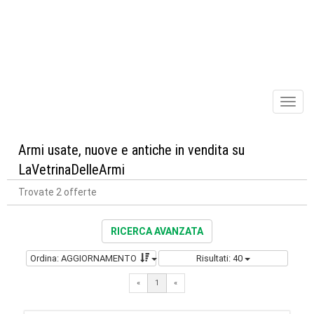
Toggl
naviga
Armi usate, nuove e antiche in vendita su
LaVetrinaDelleArmi
Trovate 2 offerte
RICERCA AVANZATA
Ordina: AGGIORNAMENTO
Risultati: 40
«
1
«