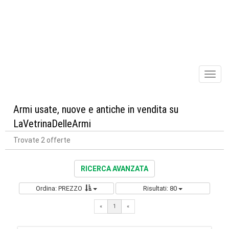
Toggl
naviga
Armi usate, nuove e antiche in vendita su
LaVetrinaDelleArmi
Trovate 2 offerte
RICERCA AVANZATA
Ordina: PREZZO
Risultati: 80
«
1
«