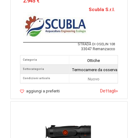
2.945 €
Scubla S.r.l.
STRADA DI OSELIN 108
33047 Remanzacco
Categoria
Ottiche
Sottocategoria
Termocamere da osservazione
Condizioni articolo
Nuovo
Dettagli
»
aggiungi a preferiti