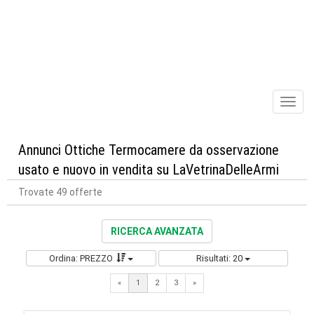
Toggl
naviga
Annunci Ottiche Termocamere da osservazione
usato e nuovo in vendita su LaVetrinaDelleArmi
Trovate 49 offerte
RICERCA AVANZATA
Ordina: PREZZO
Risultati: 20
Next
«
1
2
3
»